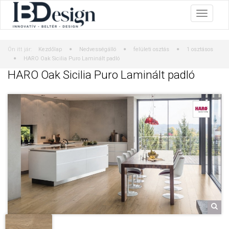
Ön itt jár:
Kezdőlap
Nedvességálló
felületi osztás
1 osztásos
HARO Oak Sicilia Puro Laminált padló
HARO Oak Sicilia Puro Laminált padló