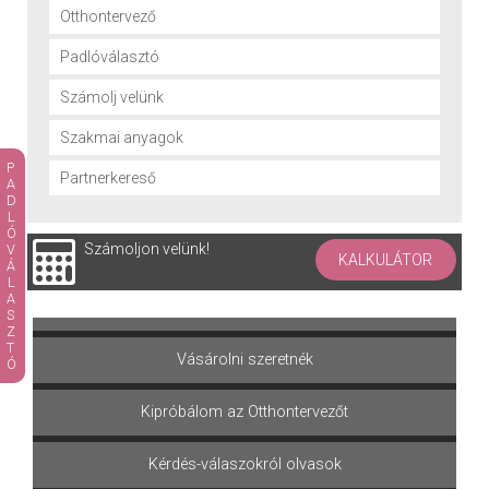
Otthontervező
Padlóválasztó
Számolj velünk
Szakmai anyagok
PADLÓVÁLASZTÓ
Partnerkereső
Számoljon velünk!
KALKULÁTOR
Terméket választok
Vásárolni szeretnék
Kipróbálom az Otthontervezőt
Kérdés-válaszokról olvasok