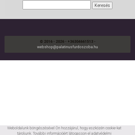
© 2016 - 2026 - +36304661513 -
webshop@palatinusfurdoszoba.hu
Weboldalunk böngészésével Ön hozzájárul, hogy eszközén cookie-kat
tároljunk. További információért látogasson el
adatvédelmi