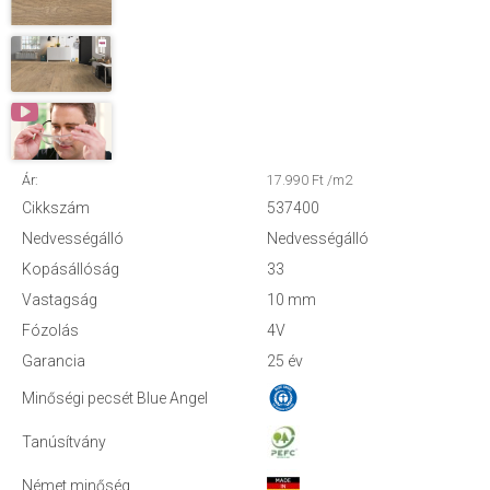
Ár:
17.990 Ft /m2
Cikkszám
537400
Nedvességálló
Nedvességálló
Kopásállóság
33
Vastagság
10 mm
Fózolás
4V
Garancia
25 év
Minőségi pecsét Blue Angel
Tanúsítvány
Német minőség