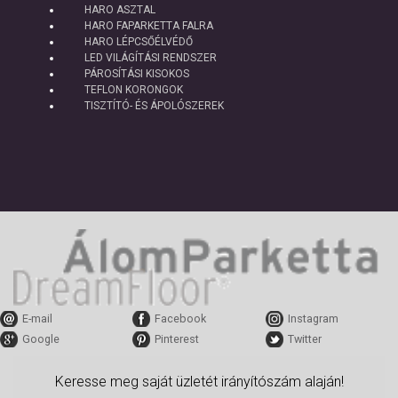
HARO ASZTAL
HARO FAPARKETTA FALRA
HARO LÉPCSŐÉLVÉDŐ
LED VILÁGÍTÁSI RENDSZER
PÁROSÍTÁSI KISOKOS
TEFLON KORONGOK
TISZTÍTÓ- ÉS ÁPOLÓSZEREK
E-mail
Facebook
Instagram
Google
Pinterest
Twitter
Keresse meg saját üzletét irányítószám alaján!