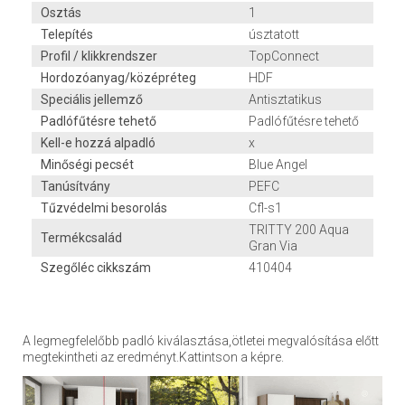
Osztás
1
Telepítés
úsztatott
Profil / klikkrendszer
TopConnect
Hordozóanyag/középréteg
HDF
Speciális jellemző
Antisztatikus
Padlófűtésre tehető
Padlófűtésre tehető
Kell-e hozzá alpadló
x
Minőségi pecsét
Blue Angel
Tanúsítvány
PEFC
Tűzvédelmi besorolás
Cfl-s1
TRITTY 200 Aqua
Termékcsalád
Gran Via
Szegőléc cikkszám
410404
A legmegfelelőbb padló kiválasztása,ötletei megvalósítása előtt
megtekintheti az eredményt.Kattintson a képre.