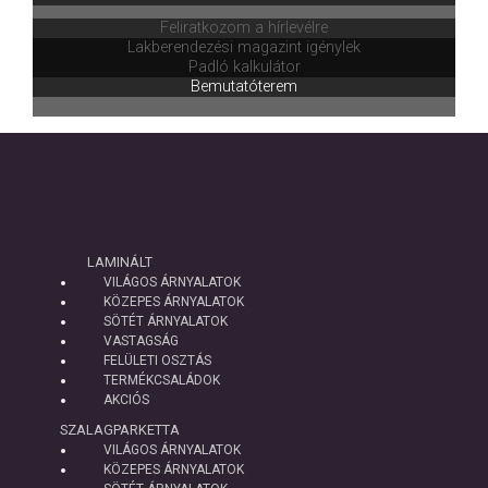
Feliratkozom a hírlevélre
Lakberendezési magazint igénylek
Padló kalkulátor
Bemutatóterem
LAMINÁLT
VILÁGOS ÁRNYALATOK
KÖZEPES ÁRNYALATOK
SÖTÉT ÁRNYALATOK
VASTAGSÁG
FELÜLETI OSZTÁS
TERMÉKCSALÁDOK
AKCIÓS
SZALAGPARKETTA
VILÁGOS ÁRNYALATOK
KÖZEPES ÁRNYALATOK