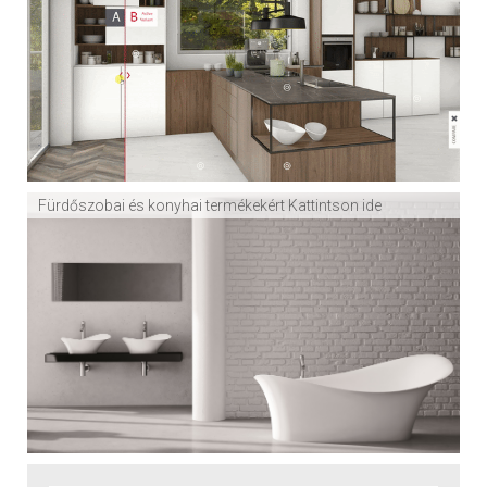
Fürdőszobai és konyhai termékekért Kattintson ide