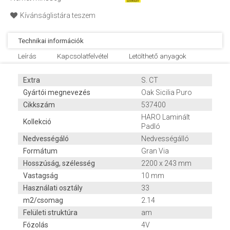
Kívánságlistára teszem
Technikai információk
Leírás
Kapcsolatfelvétel
Letölthető anyagok
Extra
S. CT
Gyártói megnevezés
Oak Sicilia Puro
Cikkszám
537400
HARO Laminált
Kollekció
Padló
Nedvességáló
Nedvességálló
Formátum
Gran Via
Hosszúság, szélesség
2200 x 243 mm
Vastagság
10 mm
Használati osztály
33
m2/csomag
2.14
Felületi struktúra
am
Fózolás
4V