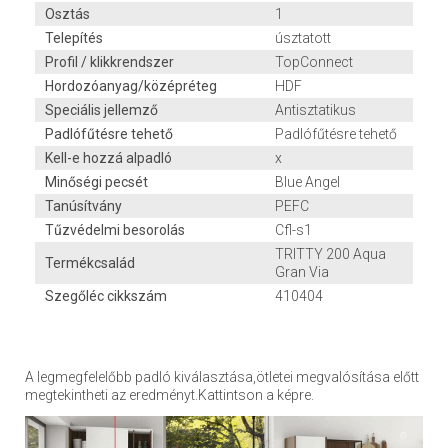
Osztás
1
Telepítés
úsztatott
Profil / klikkrendszer
TopConnect
Hordozóanyag/középréteg
HDF
Speciális jellemző
Antisztatikus
Padlófűtésre tehető
Padlófűtésre tehető
Kell-e hozzá alpadló
x
Minőségi pecsét
Blue Angel
Tanúsítvány
PEFC
Tűzvédelmi besorolás
Cfl-s1
TRITTY 200 Aqua
Termékcsalád
Gran Via
Szegőléc cikkszám
410404
A legmegfelelőbb padló kiválasztása,ötletei megvalósítása előtt
megtekintheti az eredményt.Kattintson a képre.