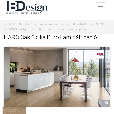
Ön itt jár:
Kezdőlap
Nedvességálló
termékcsaládok
TRITTY
200 GRAN VIA Aqua
HARO Oak Sicilia Puro Laminált padló
HARO Oak Sicilia Puro Laminált padló