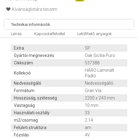
Kívánságlistára teszem
Technikai információk
Leírás
Kapcsolatfelvétel
Letölthető anyagok
Extra
SP
Gyártói megnevezés
Oak Sicilia Puro
Cikkszám
537388
HARO Laminált
Kollekció
Padló
Nedvességáló
Nedvességálló
Formátum
Gran Via
Hosszúság, szélesség
2200 x 243 mm
Vastagság
10 mm
Használati osztály
33
m2/csomag
2.14
Felületi struktúra
am
Fózolás
4V