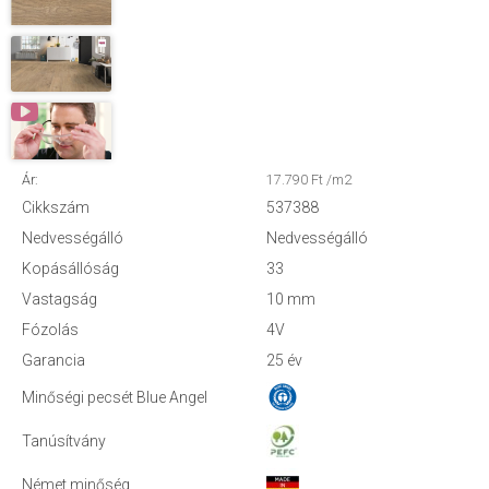
Ár:
17.790 Ft /m2
Cikkszám
537388
Nedvességálló
Nedvességálló
Kopásállóság
33
Vastagság
10 mm
Fózolás
4V
Garancia
25 év
Minőségi pecsét Blue Angel
Tanúsítvány
Német minőség