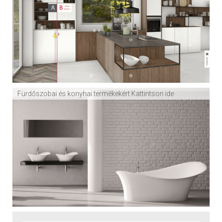
Fürdőszobai és konyhai termékekért Kattintson ide