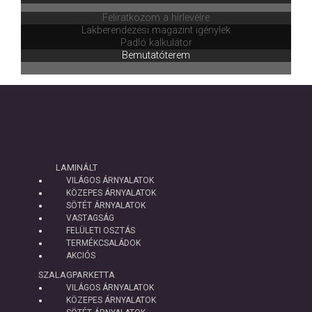
Feliratkozom a hírlevélre
Lakberendezési magazint igénylek
Padló kalkulátor
Bemutatóterem
LAMINÁLT
VILÁGOS ÁRNYALATOK
KÖZEPES ÁRNYALATOK
SÖTÉT ÁRNYALATOK
VASTAGSÁG
FELÜLETI OSZTÁS
TERMÉKCSALÁDOK
AKCIÓS
SZALAGPARKETTA
VILÁGOS ÁRNYALATOK
KÖZEPES ÁRNYALATOK