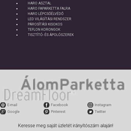
HARO ASZTAL
HARO FAPARKETTA FALRA
HARO LÉPCSŐÉLVÉDŐ
LED VILÁGÍTÁSI RENDSZER
PÁROSÍTÁSI KISOKOS
TEFLON KORONGOK
TISZTÍTÓ- ÉS ÁPOLÓSZEREK
E-mail
Facebook
Instagram
Google
Pinterest
Twitter
Keresse meg saját üzletét irányítószám alaján!