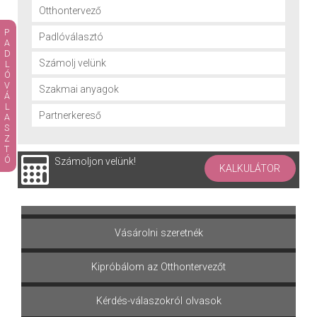
Otthontervező
PADLÓVÁLASZTÓ
Padlóválasztó
Számolj velünk
Szakmai anyagok
Partnerkereső
Számoljon velünk!
KALKULÁTOR
Terméket választok
Vásárolni szeretnék
Kipróbálom az Otthontervezőt
Kérdés-válaszokról olvasok