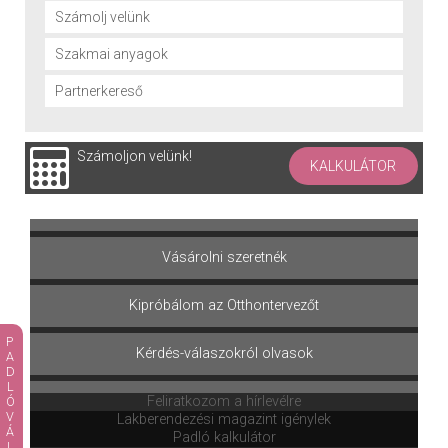
Számolj velünk
Szakmai anyagok
Partnerkereső
Számoljon velünk!
KALKULÁTOR
Terméket választok
Vásárolni szeretnék
Kipróbálom az Otthontervezőt
PADLÓVÁLASZTÓ
Kérdés-válaszokról olvasok
Feliratkozom a hírlevélre
Lakberendezési magazint igénylek
Padló kalkulátor