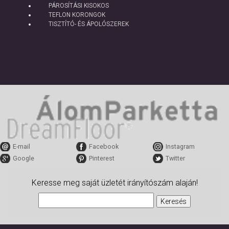
PÁROSÍTÁSI KISOKOS
TEFLON KORONGOK
TISZTÍTÓ- ÉS ÁPOLÓSZEREK
E-mail
Facebook
Instagram
Google
Pinterest
Twitter
Keresse meg saját üzletét irányítószám alaján!