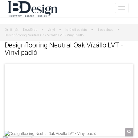
Ön itt jár:
Kezdőlap
vinyl
felületi osztás
1 osztásos
Designflooring Neutral Oak Vízálló LVT - Vinyl padló
Designflooring Neutral Oak Vízálló LVT -
Vinyl padló