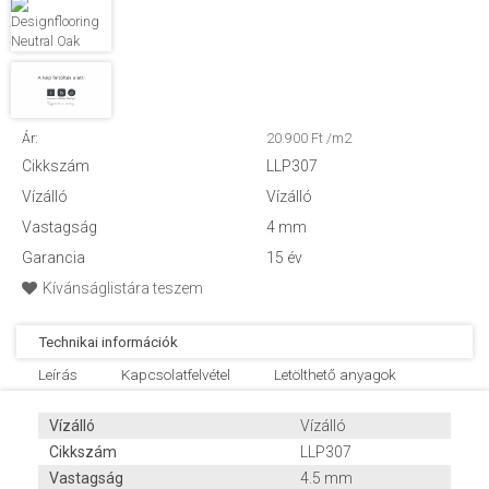
Ár:
20.900 Ft /m2
Cikkszám
LLP307
Vízálló
Vízálló
Vastagság
4 mm
Garancia
15 év
Kívánságlistára teszem
Technikai információk
Leírás
Kapcsolatfelvétel
Letölthető anyagok
Vízálló
Vízálló
Cikkszám
LLP307
Vastagság
4.5 mm