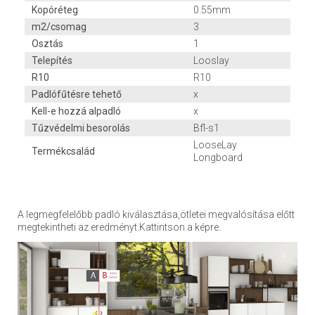
Kopóréteg
0.55mm
m2/csomag
3
Osztás
1
Telepítés
Looslay
R10
R10
Padlófűtésre tehető
x
Kell-e hozzá alpadló
x
Tűzvédelmi besorolás
Bfl-s1
LooseLay
Termékcsalád
Longboard
A legmegfelelőbb padló kiválasztása,ötletei megvalósítása előtt
megtekintheti az eredményt.Kattintson a képre.