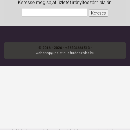
Keresse meg saját üzletét irányítószám alaján!
© 2016 - 2026 - +36304661513 -
webshop@palatinusfurdoszoba.hu