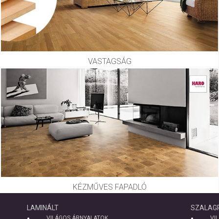
VASTAGSÁG
KÉZMŰVES FAPADLÓ
LAMINÁLT
SZALAG
VILÁGOS ÁRNYALATOK
VI