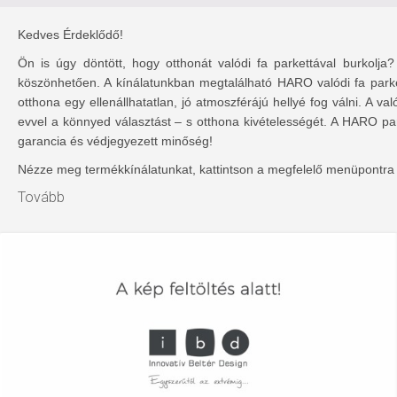
Kedves Érdeklődő!
Ön is úgy döntött, hogy otthonát valódi fa parkettával burkolja
köszönhetően. A kínálatunkban megtalálható HARO valódi fa park
otthona egy ellenállhatatlan, jó atmoszférájú hellyé fog válni. A 
evvel a könnyed választást – s otthona kivételességét. A HARO pa
garancia és védjegyezett minőség!
Nézze meg termékkínálatunkat, kattintson a megfelelő menüpontra é
Tovább