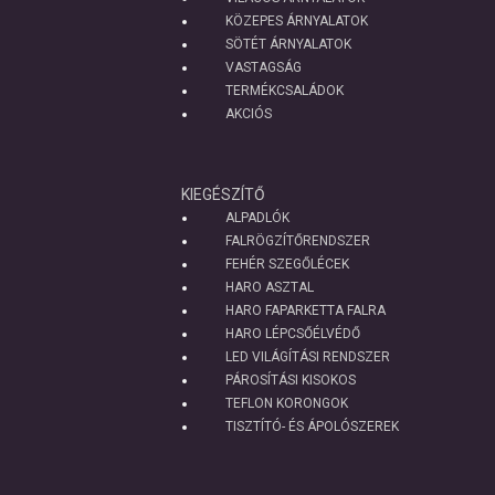
KÖZEPES ÁRNYALATOK
SÖTÉT ÁRNYALATOK
VASTAGSÁG
TERMÉKCSALÁDOK
AKCIÓS
KIEGÉSZÍTŐ
ALPADLÓK
FALRÖGZÍTŐRENDSZER
FEHÉR SZEGŐLÉCEK
HARO ASZTAL
HARO FAPARKETTA FALRA
HARO LÉPCSŐÉLVÉDŐ
LED VILÁGÍTÁSI RENDSZER
PÁROSÍTÁSI KISOKOS
TEFLON KORONGOK
TISZTÍTÓ- ÉS ÁPOLÓSZEREK