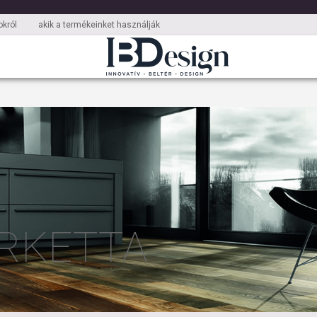
król
akik a termékeinket használják
RKETTA