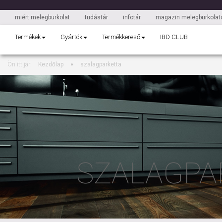
miért melegburkolat
tudástár
infotár
magazin melegburkolato
Termékek
Gyártók
Termékkereső
IBD CLUB
Ön itt jár:
Kezdőlap
szalagparketta
SZALAGPA