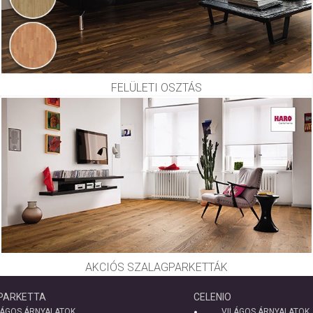
FELÜLETI OSZTÁS
AKCIÓS SZALAGPARKETTÁK
PARKETTA
CELENIO
LÁGOS ÁRNYALATOK
VILÁGOS ÁRNYALATOK