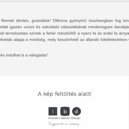
? Remek döntés, gratulálok! Otthona gyönyörű összhangban fog tündö
etták igazán vonzó és sokoldalú választékának mindenegyes darabj
valódi természetes színek a fehér mészkőtől a nyers fa és erdei fa árny
rketták alapja a minőség, mely köszönhető az állandó tökéletesítésr
s indulhat is a válogatás!