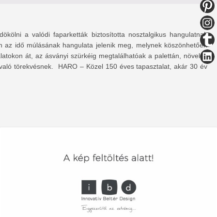
kölni a valódi faparketták biztosította nosztalgikus hangulatnak
án az idő múlásának hangulata jelenik meg, melynek köszönhetően
alatokon át, az ásványi szürkéig megtalálhatóak a palettán, növelve
e való törekvésnek. HARO – Közel 150 éves tapasztalat, akár 30 év