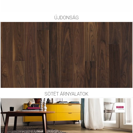
ÚJDONSÁG
SÖTÉT ÁRNYALATOK