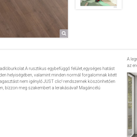
A leg
az er
adlóburkolat.A rusztikus egybefüggő felület,egységes hatást
den helyiségében, valamint minden normál forgalomnak kitett
 ragasztást nem igénylő JUST clic! rendszernek köszönhetően
gyen, bízzon meg szakembert a lerakásával! Magáncélú