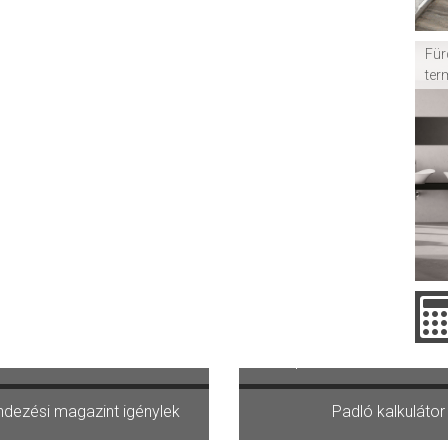
Für
ter
ásárolni szeretnék
Kipróbálom az Otthont
dezési magazint igénylek
Padló kalkulátor