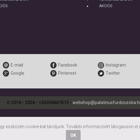
CIÓS
AKCIÓS
E-mail
Facebook
Instagram
Google
Pinterest
Twitter
© 2016 - 2026 - +36304661513 -
webshop@palatinusfurdoszoba.h
y eszközén cookie-kat tároljunk. További információért látogasson el
OK