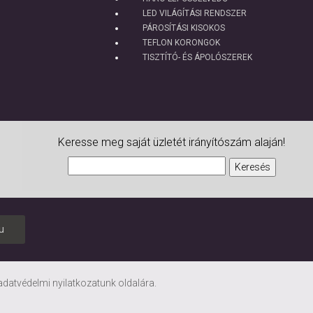
LED VILÁGÍTÁSI RENDSZER
PÁROSÍTÁSI KISOKOS
TEFLON KORONGOK
TISZTÍTÓ- ÉS ÁPOLÓSZEREK
Keresse meg saját üzletét irányítószám alaján!
u
adatvédelmi nyilatkozatunk
oldalára.