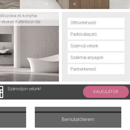
dőszobai és konyhai
mékekért Kattintson ide
Otthontervező
Padlóválasztó
Számolj velünk
Szakmai anyagok
Partnerkereső
Számoljon velünk!
KALKULÁTOR
ervezőt
Kérdés-válaszokról olvasok
Bemutatóterem