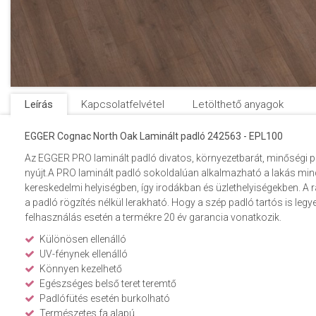
Leírás
Kapcsolatfelvétel
Letölthető anyagok
EGGER Cognac North Oak Laminált padló 242563 - EPL100
Az EGGER PRO laminált padló divatos, környezetbarát, minőségi p
nyújt.A PRO laminált padló sokoldalúan alkalmazható a lakás min
kereskedelmi helyiségben, így irodákban és üzlethelyiségekben. A
a padló rögzítés nélkül lerakható. Hogy a szép padló tartós is le
felhasználás esetén a termékre 20 év garancia vonatkozik.
Különösen ellenálló
UV-fénynek ellenálló
Könnyen kezelhető
Egészséges belső teret teremtő
Padlófütés esetén burkolható
Természetes fa alapú