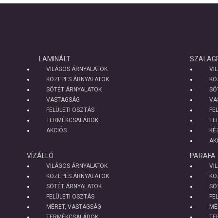
LAMINÁLT
SZALAG
VILÁGOS ÁRNYALATOK
VI
KÖZEPES ÁRNYALATOK
KÖ
SÖTÉT ÁRNYALATOK
SÖ
VASTAGSÁG
VA
FELÜLETI OSZTÁS
FE
TERMÉKCSALÁDOK
TE
AKCIÓS
KÉ
AK
VÍZÁLLÓ
PARAFA
VILÁGOS ÁRNYALATOK
VI
KÖZEPES ÁRNYALATOK
KÖ
SÖTÉT ÁRNYALATOK
SÖ
FELÜLETI OSZTÁS
FE
MÉRET, VASTAGSÁG
MÉ
TERMÉKCSALÁDOK
TE