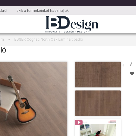
król
akik a termékeinket használják
mm
EGGER Cognac North Oak Laminált padló
ló
Ár: