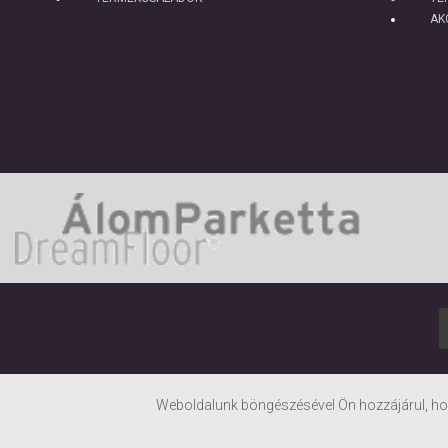
AK
Weboldalunk böngészésével Ön hozzájárul, hog