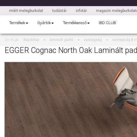
miért melegburkolat
tudástár
infotár
magazin melegburkolato
Termékek
Gyártók
Termékkereső
IBD CLUB
Ön itt jár:
Kezdőlap
laminált padló
vastagság
vastagság 8 
EGGER Cognac North Oak Laminált pad