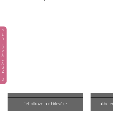
PADLÓVÁLASZTÓ
Terméket választok
V
Feliratkozom a hírlevélre
Lakberen