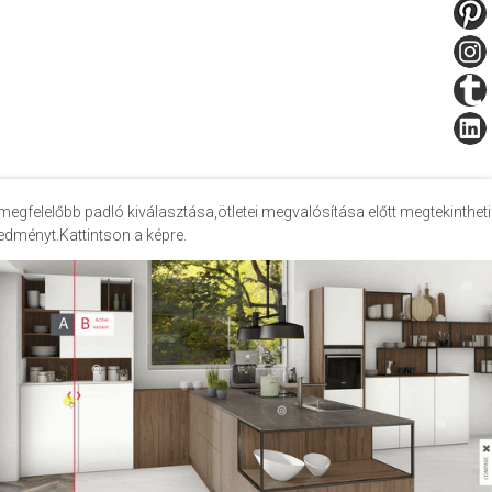
megfelelőbb padló kiválasztása,ötletei megvalósítása előtt megtekintheti
edményt.Kattintson a képre.