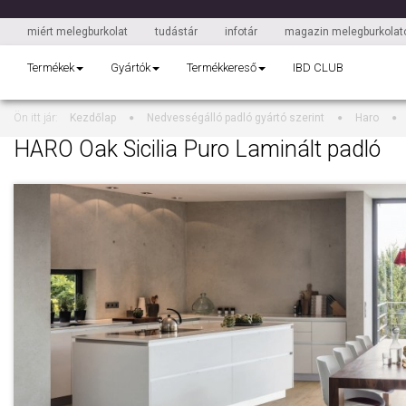
miért melegburkolat
tudástár
infotár
magazin melegburkolato
Termékek
Gyártók
Termékkereső
IBD CLUB
Ön itt jár:
Kezdőlap
Nedvességálló padló gyártó szerint
Haro
HARO Oak Sicilia Puro Laminált padló