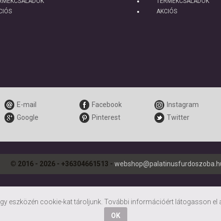
RMÉKCSALÁDOK
TERMÉKCSALÁDOK
CIÓS
AKCIÓS
E-mail
Facebook
Instagram
Google
Pinterest
Twitter
© 2016 - 2026 - +36304661513 -
webshop@palatinusfurdoszoba.h
y eszközén cookie-kat tároljunk. További információért látogasson el
OK