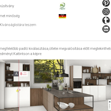
núsítvány
met minőség
Kívánságlistára teszem
megfelelőbb padló kiválasztása,ötletei megvalósítása előtt megtekintheti
edményt.Kattintson a képre.