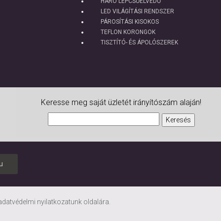
HARO LÉPCSŐÉLVÉDŐ
LED VILÁGÍTÁSI RENDSZER
PÁROSÍTÁSI KISOKOS
TEFLON KORONGOK
TISZTÍTÓ- ÉS ÁPOLÓSZEREK
Keresse meg saját üzletét irányítószám alaján!
u
adatvédelmi nyilatkozatunk
oldalára.