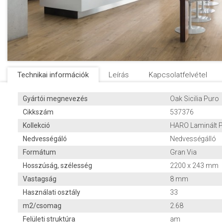
Technikai információk
Leírás
Kapcsolatfelvétel
Gyártói megnevezés
Oak Sicilia Puro
Cikkszám
537376
Kollekció
HARO Laminált 
Nedvességáló
Nedvességálló
Formátum
Gran Via
Hosszúság, szélesség
2200 x 243 mm
Vastagság
8 mm
Használati osztály
33
m2/csomag
2.68
Felületi struktúra
am