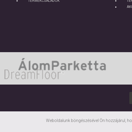
TERMÉKCSALÁDOK
TE
AK
Weboldalunk böngészésével Ön hozzájárul, hog