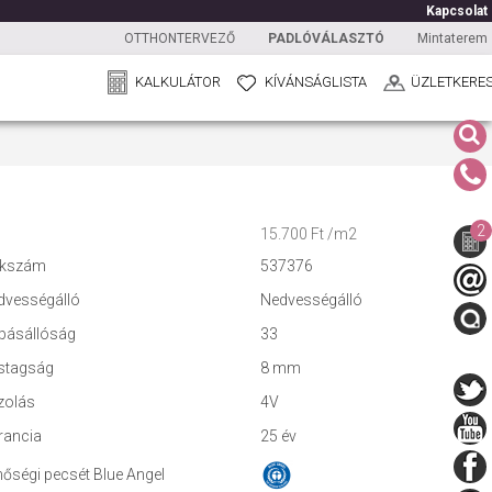
Kapcsolat
OTTHONTERVEZŐ
PADLÓVÁLASZTÓ
Mintaterem
KALKULÁTOR
KÍVÁNSÁGLISTA
ÜZLETKERE
2
15.700 Ft /m2
kkszám
537376
dvességálló
Nedvességálló
pásállóság
33
stagság
8 mm
zolás
4V
rancia
25 év
őségi pecsét Blue Angel