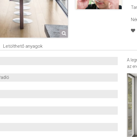
Ta
Né
Letölthető anyagok
A leg
az er
Padló