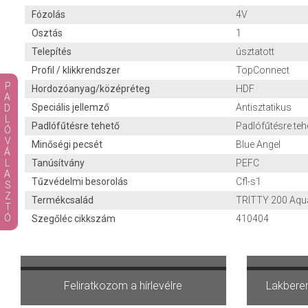
Fózolás
4V
Osztás
1
Telepítés
úsztatott
Profil / klikkrendszer
TopConnect
PADLÓVÁLASZTÓ
Hordozóanyag/középréteg
HDF
Speciális jellemző
Antisztatikus
Padlófűtésre tehető
Padlófűtésre teh
Minőségi pecsét
Blue Angel
Tanúsítvány
PEFC
Tűzvédelmi besorolás
Cfl-s1
Termékcsalád
TRITTY 200 Aqua
Szegőléc cikkszám
410404
Terméket választok
V
Feliratkozom a hírlevélre
Lakberen