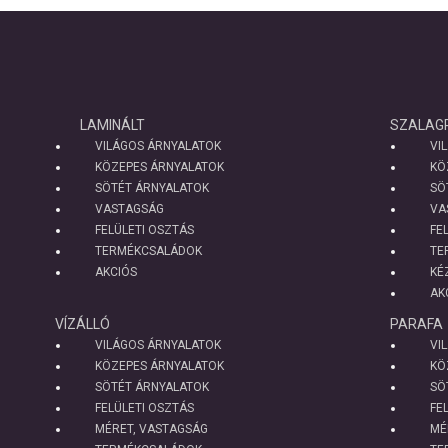
LAMINÁLT
SZALAG
VILÁGOS ÁRNYALATOK
VI
KÖZEPES ÁRNYALATOK
KÖ
SÖTÉT ÁRNYALATOK
SÖ
VASTAGSÁG
VA
FELÜLETI OSZTÁS
FE
TERMÉKCSALÁDOK
TE
AKCIÓS
KÉ
AK
VÍZÁLLÓ
PARAFA
VILÁGOS ÁRNYALATOK
VI
KÖZEPES ÁRNYALATOK
KÖ
SÖTÉT ÁRNYALATOK
SÖ
FELÜLETI OSZTÁS
FE
MÉRET, VASTAGSÁG
MÉ