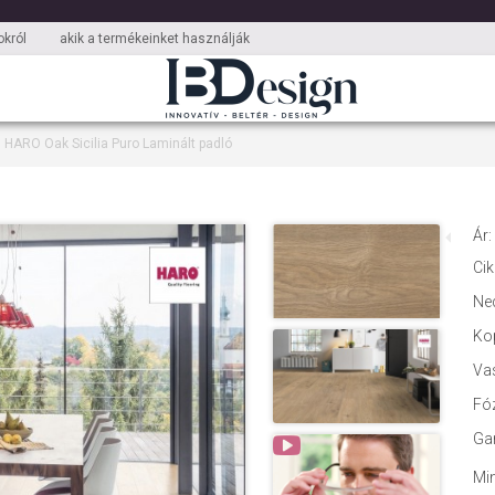
król
akik a termékeinket használják
HARO Oak Sicilia Puro Laminált padló
Ár:
Ci
Ne
Ko
Va
Fó
Ga
Min