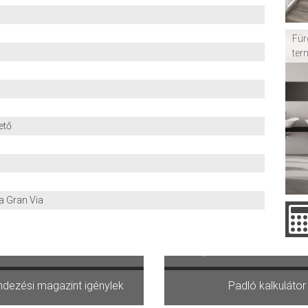
Für
ter
ető
 Gran Via
ásárolni szeretnék
Kipróbálom az Otthont
dezési magazint igénylek
Padló kalkulátor