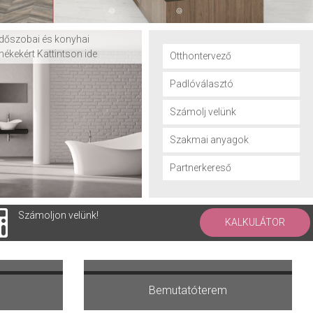
dőszobai és konyhai
mékekért Kattintson ide
Otthontervező
Padlóválasztó
Számolj velünk
Szakmai anyagok
Partnerkereső
Számoljon velünk!
KALKULÁTOR
ervezőt
Kérdés-válaszokról olvasok
Bemutatóterem