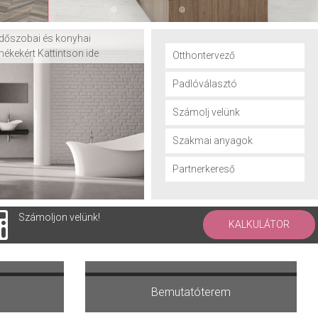
dőszobai és konyhai
mékekért Kattintson ide
Otthontervező
Padlóválasztó
Számolj velünk
Szakmai anyagok
Partnerkereső
Számoljon velünk!
KALKULÁTOR
ervezőt
Kérdés-válaszokról olvasok
Bemutatóterem