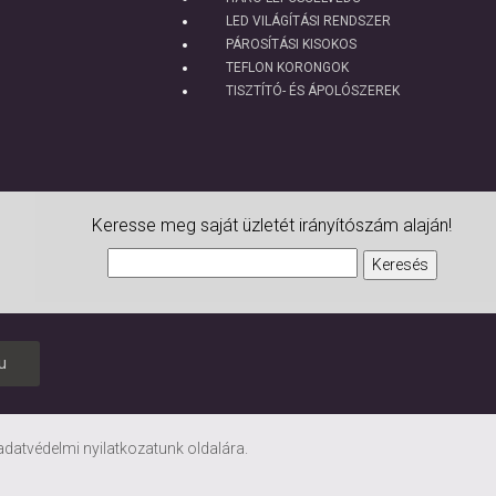
LED VILÁGÍTÁSI RENDSZER
PÁROSÍTÁSI KISOKOS
TEFLON KORONGOK
TISZTÍTÓ- ÉS ÁPOLÓSZEREK
Keresse meg saját üzletét irányítószám alaján!
u
adatvédelmi nyilatkozatunk
oldalára.