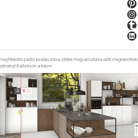
megfelelőbb padló kiválasztása,ötletei megvalósítása előtt megtekintheti
edményt.Kattintson a képre.