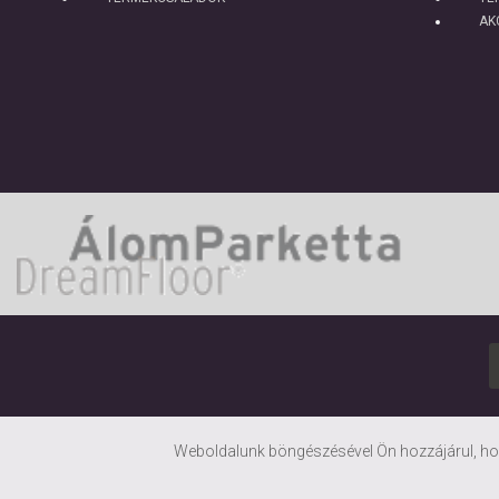
AK
Weboldalunk böngészésével Ön hozzájárul, hog