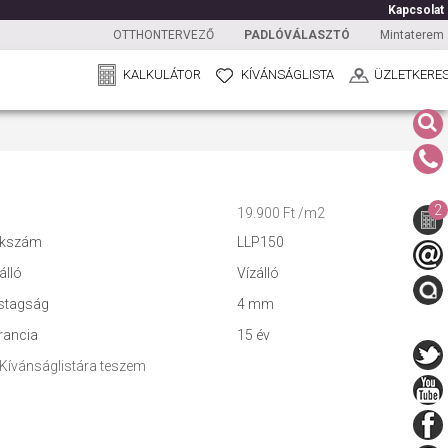
Kapcsolat
OTTHONTERVEZŐ
PADLÓVÁLASZTÓ
Mintaterem
KALKULÁTOR
KÍVÁNSÁGLISTA
ÜZLETKERE
2
19.900 Ft /m2
kkszám
LLP150
álló
Vízálló
stagság
4 mm
rancia
15 év
Kívánságlistára teszem