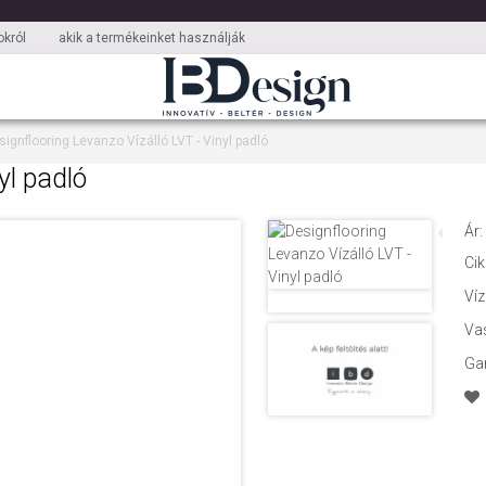
król
akik a termékeinket használják
signflooring Levanzo Vízálló LVT - Vinyl padló
yl padló
Ár:
Ci
Víz
Va
Ga