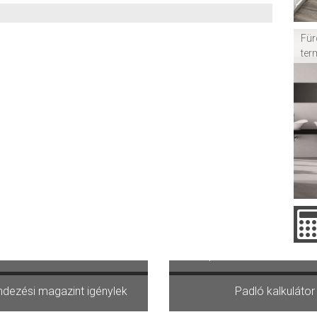
Für
ter
ásárolni szeretnék
Kipróbálom az Otthont
dezési magazint igénylek
Padló kalkulátor