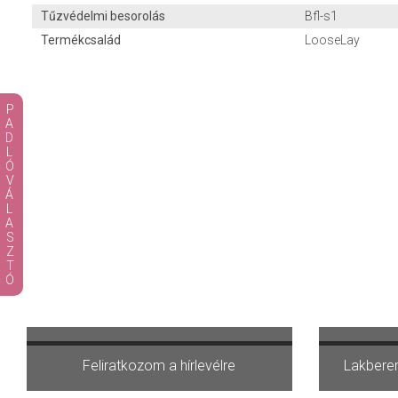
Tűzvédelmi besorolás
Bfl-s1
Termékcsalád
LooseLay
PADLÓVÁLASZTÓ
Terméket választok
V
Feliratkozom a hírlevélre
Lakberen