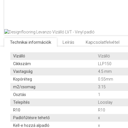
Technikai információk
Leírás
Kapcsolatfelvétel
Vízálló
Vízálló
Cikkszám
LLP150
Vastagság
4.5 mm
Kopóréteg
0.55mm
m2/csomag
3.15
Osztás
1
Telepítés
Looslay
R10
R10
Padlófűtésre tehető
x
Kell-e hozzá alpadló
x