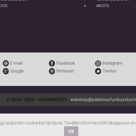
CIÓS
AKCIÓS
E-mail
Facebook
Instagram
Google
Pinterest
Twitter
© 2016 - 2026 - +36304661513 -
webshop@palatinusfurdoszoba.h
y eszközén cookie-kat tároljunk. További információért látogasson el
OK