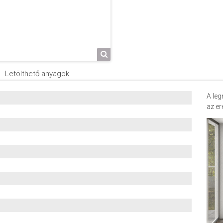
Letölthető anyagok
A leg
az er