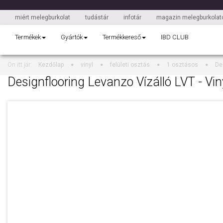
miért melegburkolat
tudástár
infotár
magazin melegburkolato
Termékek
Gyártók
Termékkereső
IBD CLUB
Ön itt jár:
Kezdőlap
vinyl
felületi osztás
1 osztásos
De
Designflooring Levanzo Vízálló LVT - Vin