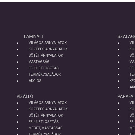
LAMINÁLT
SZALAG
VILÁGOS ÁRNYALATOK
VI
KÖZEPES ÁRNYALATOK
KÖ
SÖTÉT ÁRNYALATOK
SÖ
VASTAGSÁG
VA
FELÜLETI OSZTÁS
FE
TERMÉKCSALÁDOK
TE
AKCIÓS
KÉ
AK
VÍZÁLLÓ
PARAFA
VILÁGOS ÁRNYALATOK
VI
KÖZEPES ÁRNYALATOK
KÖ
SÖTÉT ÁRNYALATOK
SÖ
FELÜLETI OSZTÁS
FE
MÉRET, VASTAGSÁG
MÉ
TERMÉKCSALÁDOK
TE