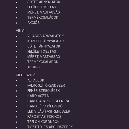
SÖTÉT ÁRNYALATOK
FELÜLETI OSZTÁS
MÉRET, VASTAGSÁG
TERMÉKCSALÁDOK
AKCIÓS
VINYL
VILÁGOS ÁRNYALATOK
KÖZEPES ÁRNYALATOK
SÖTÉT ÁRNYALATOK
FELÜLETI OSZTÁS
MÉRET, VASTAGSÁG
TERMÉKCSALÁDOK
AKCIÓS
KIEGÉSZÍTŐ
ALPADLÓK
FALRÖGZÍTŐRENDSZER
FEHÉR SZEGŐLÉCEK
HARO ASZTAL
HARO FAPARKETTA FALRA
HARO LÉPCSŐÉLVÉDŐ
LED VILÁGÍTÁSI RENDSZER
PÁROSÍTÁSI KISOKOS
TEFLON KORONGOK
TISZTÍTÓ- ÉS ÁPOLÓSZEREK