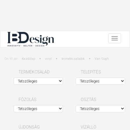
Ön itt jár:
Kezdőlap
vinyl
termékcsaládok
Van Gogh
TERMÉKCSALÁD
TELEPÍTÉS
FÓZOLÁS
OSZTÁS
ÚJDONSÁG
VÍZÁLLÓ