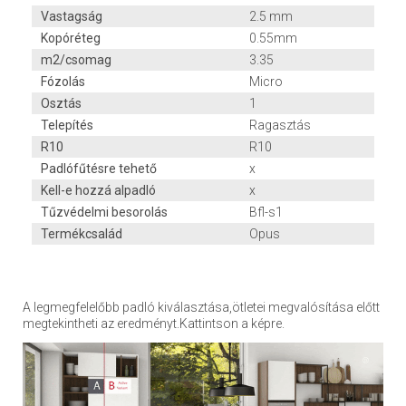
Vastagság
2.5 mm
Kopóréteg
0.55mm
m2/csomag
3.35
Fózolás
Micro
Osztás
1
Telepítés
Ragasztás
R10
R10
Padlófűtésre tehető
x
Kell-e hozzá alpadló
x
Tűzvédelmi besorolás
Bfl-s1
Termékcsalád
Opus
A legmegfelelőbb padló kiválasztása,ötletei megvalósítása előtt
megtekintheti az eredményt.Kattintson a képre.