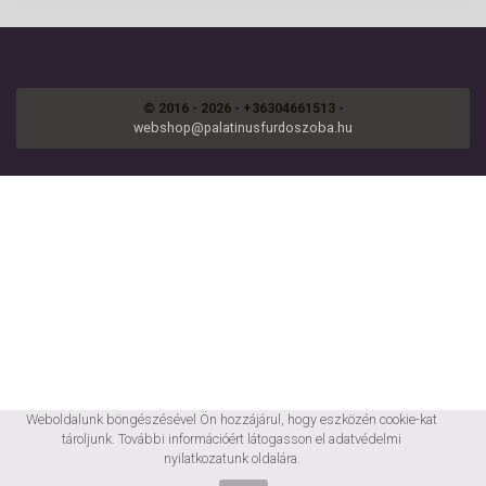
© 2016 - 2026 - +36304661513 -
webshop@palatinusfurdoszoba.hu
Weboldalunk böngészésével Ön hozzájárul, hogy eszközén cookie-kat
tároljunk. További információért látogasson el
adatvédelmi
nyilatkozatunk
oldalára.