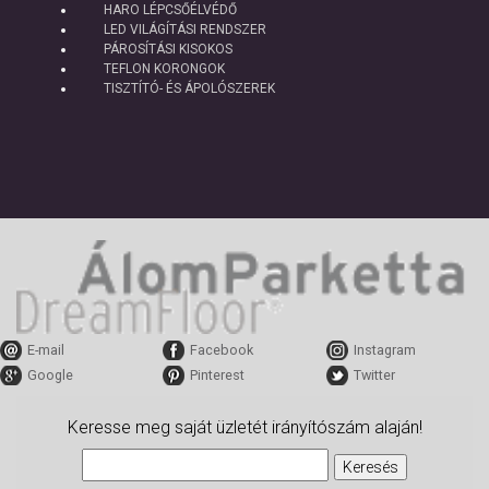
HARO LÉPCSŐÉLVÉDŐ
LED VILÁGÍTÁSI RENDSZER
PÁROSÍTÁSI KISOKOS
TEFLON KORONGOK
TISZTÍTÓ- ÉS ÁPOLÓSZEREK
E-mail
Facebook
Instagram
Google
Pinterest
Twitter
Keresse meg saját üzletét irányítószám alaján!