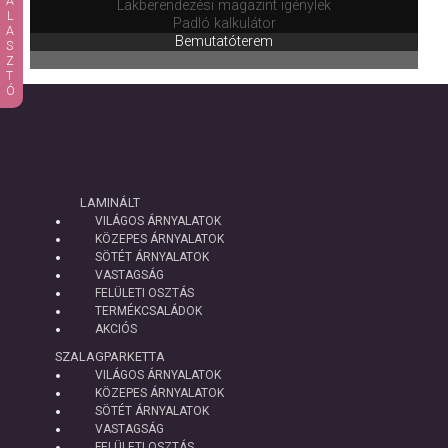
PADLÓVÁLASZTÓ
Lakberendezési magazint igénylek
Padló kalkulátor
Bemutatóterem
LAMINÁLT
VILÁGOS ÁRNYALATOK
KÖZEPES ÁRNYALATOK
SÖTÉT ÁRNYALATOK
VASTAGSÁG
FELÜLETI OSZTÁS
TERMÉKCSALÁDOK
AKCIÓS
SZALAGPARKETTA
VILÁGOS ÁRNYALATOK
KÖZEPES ÁRNYALATOK
SÖTÉT ÁRNYALATOK
VASTAGSÁG
FELÜLETI OSZTÁS