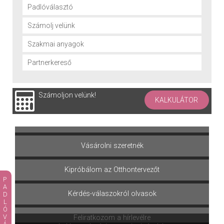
Padlóválasztó
Számolj velünk
Szakmai anyagok
Partnerkereső
Számoljon velünk!
KALKULÁTOR
Terméket választok
Vásárolni szeretnék
Kipróbálom az Otthontervezőt
Kérdés-válaszokról olvasok
Feliratkozom a hírlevélre