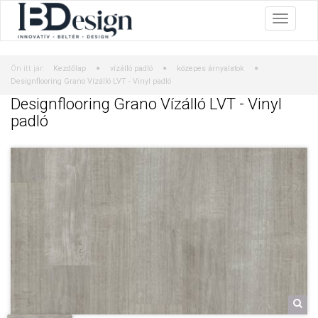
Ön itt jár:
Kezdőlap
vízálló padló
közepes árnyalatok
Designflooring Grano Vízálló LVT - Vinyl padló
Designflooring Grano Vízálló LVT - Vinyl
padló