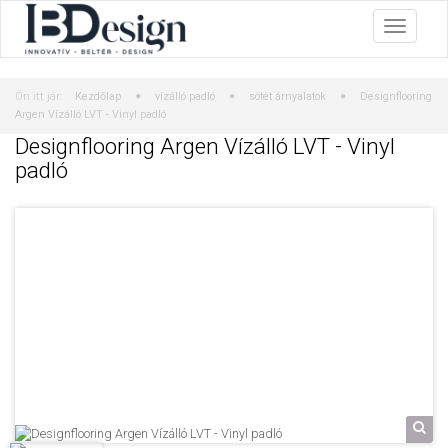
Ön itt jár:
Kezdőlap
vízálló padló
sötét árnyalatok
Designflooring
Argen Vízálló LVT - Vinyl padló
Designflooring Argen Vízálló LVT - Vinyl
padló