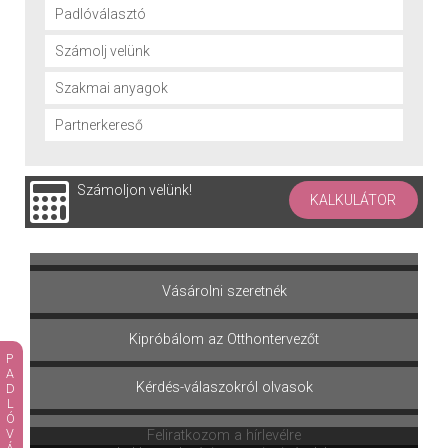
Padlóválasztó
Számolj velünk
Szakmai anyagok
Partnerkereső
Számoljon velünk!
KALKULÁTOR
Terméket választok
Vásárolni szeretnék
Kipróbálom az Otthontervezőt
Kérdés-válaszokról olvasok
Feliratkozom a hírlevélre