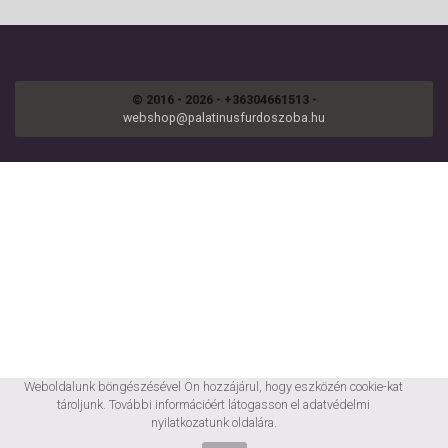
© 2016 - 2026 - +36304661513 -
webshop@palatinusfurdoszoba.hu
Weboldalunk böngészésével Ön hozzájárul, hogy eszközén cookie-kat
tároljunk. További információért látogasson el
adatvédelmi
nyilatkozatunk
oldalára.