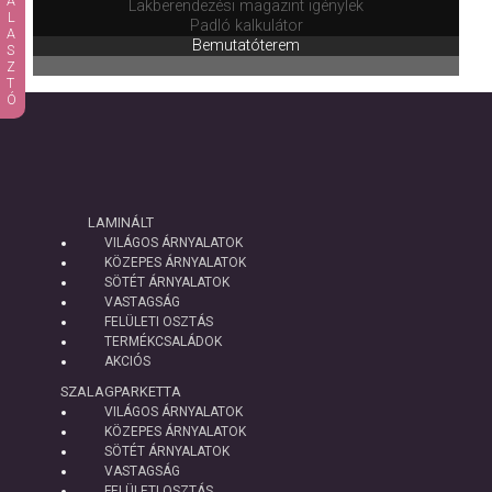
PADLÓVÁLASZTÓ
Lakberendezési magazint igénylek
Padló kalkulátor
Bemutatóterem
LAMINÁLT
VILÁGOS ÁRNYALATOK
KÖZEPES ÁRNYALATOK
SÖTÉT ÁRNYALATOK
VASTAGSÁG
FELÜLETI OSZTÁS
TERMÉKCSALÁDOK
AKCIÓS
SZALAGPARKETTA
VILÁGOS ÁRNYALATOK
KÖZEPES ÁRNYALATOK
SÖTÉT ÁRNYALATOK
VASTAGSÁG
FELÜLETI OSZTÁS