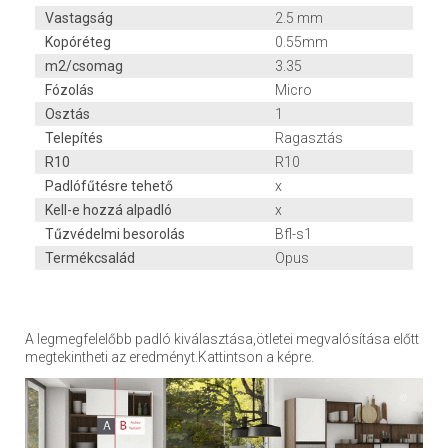
Vastagság
2.5 mm
Kopóréteg
0.55mm
m2/csomag
3.35
Fózolás
Micro
Osztás
1
Telepítés
Ragasztás
R10
R10
Padlófűtésre tehető
x
Kell-e hozzá alpadló
x
Tűzvédelmi besorolás
Bfl-s1
Termékcsalád
Opus
A legmegfelelőbb padló kiválasztása,ötletei megvalósítása előtt
megtekintheti az eredményt.Kattintson a képre.