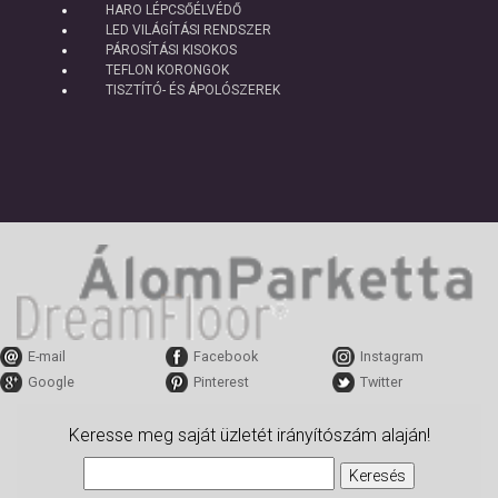
HARO LÉPCSŐÉLVÉDŐ
LED VILÁGÍTÁSI RENDSZER
PÁROSÍTÁSI KISOKOS
TEFLON KORONGOK
TISZTÍTÓ- ÉS ÁPOLÓSZEREK
E-mail
Facebook
Instagram
Google
Pinterest
Twitter
Keresse meg saját üzletét irányítószám alaján!