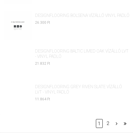
DESIGNFLOORING BOLSENA VÍZÁLLÓ VINYL PADLÓ
26.300 Ft
DESIGNFLOORING BALTIC LIMED OAK VÍZÁLLÓ LVT
- VINYL PADLÓ
21.832 Ft
DESIGNFLOORING GREY RIVEN SLATE VÍZÁLLÓ
LVT - VINYL PADLÓ
11.864 Ft
2
1