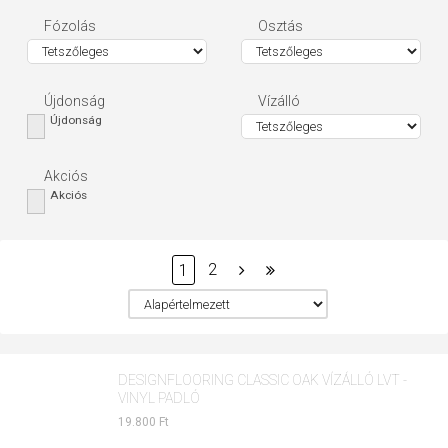
Fózolás
Osztás
Újdonság
Vízálló
Újdonság
Akciós
Akciós
2
1
DESIGNFLOORING CLASSIC OAK VÍZÁLLÓ LVT -
VINYL PADLÓ
19.800 Ft