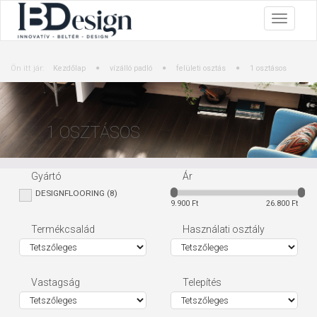
Ön itt jár:
Kezdőlap
vízálló padló
felületi osztás
1 osztásos
1 OSZTÁSOS
Gyártó
Ár
DESIGNFLOORING
(8)
9.900 Ft
26.800 Ft
Designflooring
(66)
Termékcsalád
Használati osztály
Vastagság
Telepítés