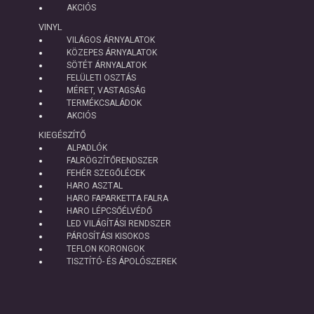
AKCIÓS
VINYL
VILÁGOS ÁRNYALATOK
KÖZEPES ÁRNYALATOK
SÖTÉT ÁRNYALATOK
FELÜLETI OSZTÁS
MÉRET, VASTAGSÁG
TERMÉKCSALÁDOK
AKCIÓS
KIEGÉSZÍTŐ
ALPADLÓK
FALRÖGZÍTŐRENDSZER
FEHÉR SZEGŐLÉCEK
HARO ASZTAL
HARO FAPARKETTA FALRA
HARO LÉPCSŐÉLVÉDŐ
LED VILÁGÍTÁSI RENDSZER
PÁROSÍTÁSI KISOKOS
TEFLON KORONGOK
TISZTÍTÓ- ÉS ÁPOLÓSZEREK