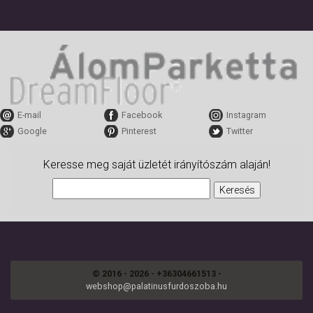
E-mail
Facebook
Instagram
Google
Pinterest
Twitter
Keresse meg saját üzletét irányítószám alaján!
© 2016 - 2026 - +36304661513 -
webshop@palatinusfurdoszoba.hu