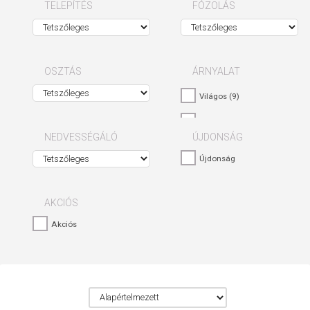
TELEPÍTÉS
FÓZOLÁS
OSZTÁS
ÁRNYALAT
Világos
(9)
Közepes
(6)
NEDVESSÉGÁLÓ
ÚJDONSÁG
Újdonság
AKCIÓS
Akciós