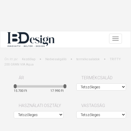
Ön itt jár:
Kezdőlap
Nedvességálló
termékcsaládok
TRITTY
200 GRAN VIA Aqua
ÁR
TERMÉKCSALÁD
15.700 Ft
17.990 Ft
HASZNÁLATI OSZTÁLY
VASTAGSÁG