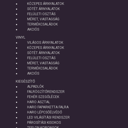
KÖZEPES ÁRNYALATOK
SÖTÉT ÁRNYALATOK
FELÜLETI OSZTÁS
MÉRET, VASTAGSÁG
TERMÉKCSALÁDOK
AKCIÓS
VINYL
VILÁGOS ÁRNYALATOK
KÖZEPES ÁRNYALATOK
SÖTÉT ÁRNYALATOK
FELÜLETI OSZTÁS
MÉRET, VASTAGSÁG
TERMÉKCSALÁDOK
AKCIÓS
KIEGÉSZÍTŐ
ALPADLÓK
FALRÖGZÍTŐRENDSZER
FEHÉR SZEGŐLÉCEK
HARO ASZTAL
HARO FAPARKETTA FALRA
HARO LÉPCSŐÉLVÉDŐ
LED VILÁGÍTÁSI RENDSZER
PÁROSÍTÁSI KISOKOS
TEFLON KORONGOK