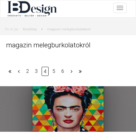
Ön itt jár:
Kezdőlap
magazin melegburkolatokról
magazin melegburkolatokról
2
3
5
6
4