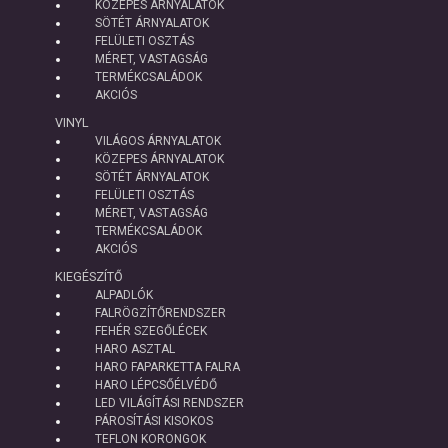
KÖZEPES ÁRNYALATOK
SÖTÉT ÁRNYALATOK
FELÜLETI OSZTÁS
MÉRET, VASTAGSÁG
TERMÉKCSALÁDOK
AKCIÓS
VINYL
VILÁGOS ÁRNYALATOK
KÖZEPES ÁRNYALATOK
SÖTÉT ÁRNYALATOK
FELÜLETI OSZTÁS
MÉRET, VASTAGSÁG
TERMÉKCSALÁDOK
AKCIÓS
KIEGÉSZÍTŐ
ALPADLÓK
FALRÖGZÍTŐRENDSZER
FEHÉR SZEGŐLÉCEK
HARO ASZTAL
HARO FAPARKETTA FALRA
HARO LÉPCSŐÉLVÉDŐ
LED VILÁGÍTÁSI RENDSZER
PÁROSÍTÁSI KISOKOS
TEFLON KORONGOK