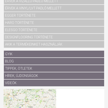
ÉRVEK A VÍZÁLLÓ PADLÓ MELLETT
ÉRVEK A VINYL/LVT PADLÓ MELLETT
EGGER TÖRTÉNETE
HARO TÖRTÉNETE
ELESGO TÖRTÉNETE
DESIGNFLOORING TÖRTÉNETE
AKIK A TERMÉKEINKET HASZNÁLJÁK
GYIK
BLOG
TIPPEK, ÖTLETEK
HÍREK, ÚJDONSÁGOK
VIDEÓK