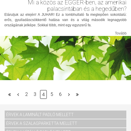
Mi a közös az EGGER-ben, az amerikai
palacsintában és a hegedűben?
Eláruljuk az elején! A JUHAR! Ez a lombhullató fa meglepően sokoldalú:
erős, gyulladáscsökkentő hatása van és a világ második legnagyobb
országának jelképe. Sokkal több, mint egy egyszerű fa.
Tovább
2
3
5
6
4
ÉRVEK A LAMINÁLT PADLÓ MELLETT
ÉRVEK A SZALAGPARKETTA MELLETT