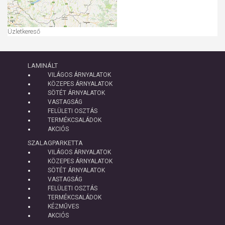
Üzletkereső
LAMINÁLT
VILÁGOS ÁRNYALATOK
KÖZEPES ÁRNYALATOK
SÖTÉT ÁRNYALATOK
VASTAGSÁG
FELÜLETI OSZTÁS
TERMÉKCSALÁDOK
AKCIÓS
SZALAGPARKETTA
VILÁGOS ÁRNYALATOK
KÖZEPES ÁRNYALATOK
SÖTÉT ÁRNYALATOK
VASTAGSÁG
FELÜLETI OSZTÁS
TERMÉKCSALÁDOK
KÉZMŰVES
AKCIÓS