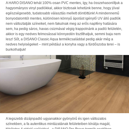
A HARO DISANO tehát 100%-osan PVC mentes, így, ha összehasonlítjuk a
hagyományos vinyl padlókkal, akkor biztosak lehetünk benne, hogy jóval
egészségesebb, tudatosabb választás mellett döntöttünk! A mindennemű
bonyodalomtól mentes, különösen könnyű ápolást igénylő UV álló padlók
nem változtatják színeiket, nem fakulnak meg az erős napfény hatására
sem, ha pedig sáros, havas csizmával végig trappolnánk a padló felületén,
akkor is egy nedves felmosással könnyedén tisztíthatjuk, semmi baja nem
lesz! Sőt, a DISANO Classic Aqua termékcsaláddal pedig akár még a
nedves helyiségeket – mint például a konyha vagy a fürdőszoba terei – is
burkolhatjuk!
A legszebb dizájnpadló ugyanakkor gyönyörű és igen változatos
színekben, a fa autentikus mintázatának felületeiben kínálja magát,
tökéletes 4 oldalú szálakkal - a DISANO Pro Bravo termék esetében