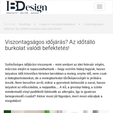
Ön itt jár:
Kezdőlap
magazin melegburkolatokról
Viszontagságos
időjárás? Az időtálló burkolat valódi befektetés!
Viszontagságos időjárás? Az időtálló
burkolat valódi befektetés!
Szélsőséges időjárási viszonyok – mint amilyet az idei február végén,
március elején is tapasztalhattunk – hogy extrém hideg fagyok, havas
latyakos időt követően hirtelen berobban a meleg, enyhe idő, nem csak
a hidegburkolatokat, de a melegburkolat tűrőképességét is próbára
teszik. Nem beszélve arról, mikor a gyerekek behozzák a sarat, havas
latyakot az előszobába, a nappaliba… A kő, a greslap hideg, a szinte
mindentudó vinyl padlóktól ódzkodik az allergiás, így is gyakran
betegeskedő család? Akkor most jól figyeljen, mert most eláruljuk a
megoldást!