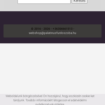
© 2016 - 2026 - +36304661513 -
webshop@palatinusfurdoszoba.hu
Weboldalunk böngészésével Ön hozzájárul, hogy eszközén cookie-kat
tároljunk. További információért látogasson el
adatvédelmi
nyilatkozatunk
oldalára.