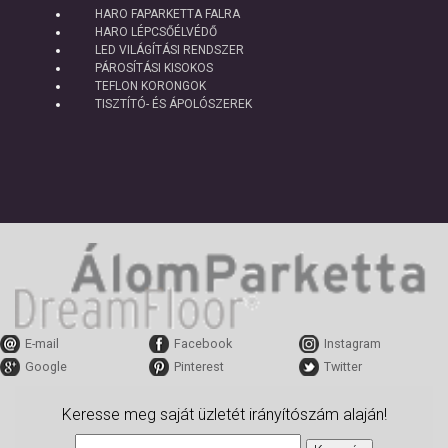
HARO FAPARKETTA FALRA
HARO LÉPCSŐÉLVÉDŐ
LED VILÁGÍTÁSI RENDSZER
PÁROSÍTÁSI KISOKOS
TEFLON KORONGOK
TISZTÍTÓ- ÉS ÁPOLÓSZEREK
E-mail
Facebook
Instagram
Google
Pinterest
Twitter
Keresse meg saját üzletét irányítószám alaján!