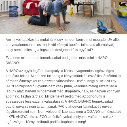
Ám mi volna akkor, ha mutatnánk egy minden kényelmet megadó, UV álló,
bonyodalommentes és rendkívül könnyű ápolást felmutató alternatívát,
mely nem mellesleg a legszebb designpadló is egyúttal?
Ez a nem mindennapi termékcsalád pedig nem más, mint a HARO
DISANO!
A HARO az egyik legfőbb hangsúlyt a károsanyagmentes, egészséges
padlókra fekteti. Mindezen túl pedig a kényelmünk és esztétikai érzékünk is
páratlan élményeket kap ezzel a választással, lévén, hogy a DISANO by
HARO dizájnpadló ugyanis nem csak puha, kellemes meleg érzetet ad a
lábunk alatt, hanem mindemelett még strapabíró, halk, és nagyon könnyen
ápolható, tisztán tartható. Mindemelett pedig még az otthonunk is
egészséges lesz ezzel a választással: A HARO DISANO termékcsalád
padlói ugyanis nem tartalmaznak PVC-t, ahogyan ftalátokat és egyéb
lágyítószereket sem. Nem véletlenül kaphatta meg a DISANO termékcsalád
a KÉK ANGYAL és az ECO tanúsítványokat, melyeket valóban csak az
egészséges, környezetbarát padlók kaphatnak meg!