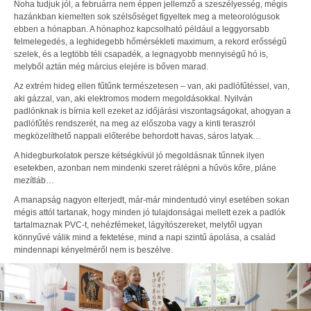
Noha tudjuk jól, a februárra nem éppen jellemző a szeszélyesség, mégis
hazánkban kiemelten sok szélsőséget figyeltek meg a meteorológusok
ebben a hónapban. A hónaphoz kapcsolható például a leggyorsabb
felmelegedés, a leghidegebb hőmérsékleti maximum, a rekord erősségű
szelek, és a legtöbb téli csapadék, a legnagyobb mennyiségű hó is,
melyből aztán még március elejére is bőven marad.
Az extrém hideg ellen fűtűnk természetesen – van, aki padlófűtéssel, van,
aki gázzal, van, aki elektromos modern megoldásokkal. Nyilván
padlónknak is bírnia kell ezeket az időjárási viszontagságokat, ahogyan a
padlófűtés rendszerét, na meg az előszoba vagy a kinti teraszról
megközelíthető nappali előterébe behordott havas, sáros latyak…
A hidegburkolatok persze kétségkívül jó megoldásnak tűnnek ilyen
esetekben, azonban nem mindenki szeret rálépni a hűvös kőre, pláne
mezítláb…
A manapság nagyon elterjedt, már-már mindentudó vinyl esetében sokan
mégis attól tartanak, hogy minden jó tulajdonságai mellett ezek a padlók
tartalmaznak PVC-t, nehézfémeket, lágyítószereket, melytől ugyan
könnyűvé válik mind a fektetése, mind a napi szintű ápolása, a család
mindennapi kényelméről nem is beszélve.