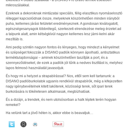
mikroszálakkal.
Ezeknek a dekoroknak mintázatai speciális, félig elasztikus nyomáselosztó
réteggel kapcsolódnak össze, melyeknek köszönhetően minden irányból
puha, kellemes járási felületet eredményeznek. A gondosan kiválogatott,
egészségesanyagok többrétegű, szerkezeti elrendezése meleg érzetet ad
a talpunk alatt, amin kétségkívül nagyon kellemes lesz járni-kelni akár
mezítláb is.
Ami pedig szintén nagyon fontos és lényeges, hogy mindezt a kényelmet
és szépséget fokozzák a DISANO padlók könnyen ápolható, antisztatikus
terméktulajdonságai – aminek köszönhetően taszítják a port, és a
szennyeződéseket, de ezek a padlók jól tűrik a nedves tisztítást is, melyhez
lapos felmosó használatát javasoljuk.
És hogy mi a helyzet a strapabírással? Nos, ettől sem kell tartanunk: a
DISANO padlóburkolatok ugyanis rendkívül strapabírók, még a kifejezetten
nagy igénybevételnek kitett lakóterek, közösségi terek, sőt ipari terek
burkolására is tökéletesen alkalmasak, megbízhatóak.
És a dizájn, a trendek, és nem utolsósorban a halk léptek terén hogyan
remekel?
Ha velünk tart a jövő héten is, akkor ebbe is beavatjuk…